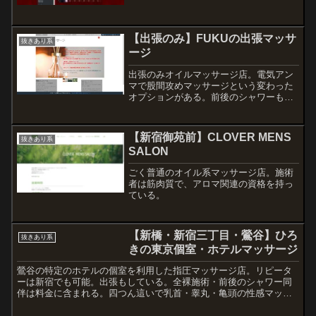
アナッツオイルとスクワランオイルでサ
イトに詳しく紹介されている。割引の種
類が豊富で誰でもどれか1つは利用できそ
【出張のみ】FUKUの出張マッサ
うだ。
抜きあり系
ージ
出張のみオイルマッサージ店。電気アン
マで股間攻めマッサージという変わった
オプションがある。前後のシャワーも時
間に含まれる。
【新宿御苑前】CLOVER MENS
抜きあり系
SALON
ごく普通のオイル系マッサージ店。施術
者は筋肉質で、アロマ関連の資格を持っ
ている。
【新橋・新宿三丁目・鶯谷】ひろ
抜きあり系
きの東京個室・ホテルマッサージ
鶯谷の特定のホテルの個室を利用した指圧マッサージ店。リピータ
ーは新宿でも可能。出張もしている。全裸施術・前後のシャワー同
伴は料金に含まれる。四つん這いで乳首・睾丸・亀頭の性感マッサ
ージもある。希望すれば頭皮マッサージもしてもらえる。