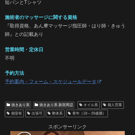
短パンとTシャツ
施術者のマッサージに関する資格
『取得資格、あん摩マッサージ指圧師・はり師・きゅう
師』との記載あり
営業時間・定休日
不明
予約方法
予約案内・フォーム・スケジュールデータ
抜きあり系
抜きあり系 新宿周辺
オイル系
個人営業
個室有
出張可
整体系
青年（18～39歳層）
スポンサーリンク