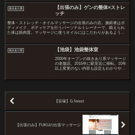
【出張のみ】ゲンの整体×ストレ
抜きあり系
ッチ
整体・ストレッチ・オイルマッサージの出張のみの店。施術者はボ
ディメイク、ボディケアを行うパーソナルトレーナーで、鍛えられ
た体は筋肉質。マッサージに使うオイルにはこだわりがあるようで
スウェーデンのForestというもの。サイトに抜きの記載はないが希
望者は抜いてもらえる。
【池袋】池袋整体室
抜きあり系
2000年オープンの抜きあり系マッサージ
の老舗店。2015年に駅至近に移転。10年
以上変更のない内容も設定もわかりやす
く、ゲイマッサージデビューにはもって
こいの店と言うこともできる。抜きのみ
のサービスも受けられるというのが特徴
的。
【笹塚】G.forest
【出張のみ】FUKUの出張マッサージ